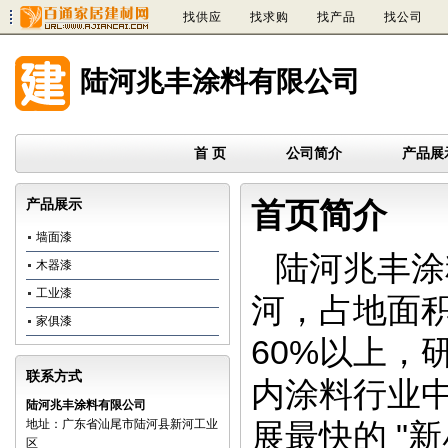
找供应
找求购
找产品
找公司
陆河兆丰涂料有限公司
首 页
公司简介
产品展
产品展示
首页简介
墙面漆
陆河兆丰涂
木器漆
工业漆
河，占地面积
家俱漆
60%以上，
联系方式
内涂料行业
陆河兆丰涂料有限公司
地址：广东省汕尾市陆河县新河工业
展最快的 "
区